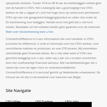
oplopende verliezen. Tussen 74 % en 89 % van de retailbeleggers verliest geld
met de handel in CFD's. Het is belangrijk dat u goed begrijpt hoe CFD's
werken en dat u nagaat of u zich het hoge risico op verlies kunt permitteren.
CFD's zijn een niet-gereguleerd beleggingsproduct en vallen niet onder de
EU-bescherming voor beleggers. Handel nooit met geld dat u niet kunt
missen. Resultaten uit het verleden bieden geen garanties voor de toekomst.
Meer over risicobeheersing leest u hier
.
Contractfordifference.nl is een informatieve site over handelen in CFD's
(contracts for difference). U vindt er informatie over hoe CFD's werken, over
verschillende markten en producten, en over CFD brokers. Wij verstrekken
uitdrukkelijk geen financieel advies. Als u niet zeker weet of CFD's een
geschikte belegging voor u zijn, raden wij u aan om u te laten voorlichten
door een onafhankelijk financieel adviseur. Alle handelsbeslissingen die u
neemt zijn voor uw eigen risico en verantwoordelijkheid.
Contractfordifference.nl is exclusief gericht op Nederlandse volwassenen. De
inhoud van de site is niet bestemd voor inwoners van België.
Site
Navigatie
CFD Uitleg
CFD Trading
CFD Links
Wat is een CFD?
Zelf handelen in CFD's
Sitemap