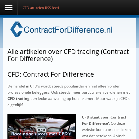
CFD artikelen RSS feed
Home
Wat is een CFD?
Alle artikelen over CFD trading (Contract
Hoe werkt CFD trading?
For Difference)
Zelf handelen in CFD's
CFD: Contract For Difference
CFD brokers
De handel in CFD's wordt steeds populairder en niet alleen onder
professionele beleggers. Ook steeds meer particulieren verdienen met
CFD artikelen
CFD trading
een leuke aanvulling op hun inkomen. Maar wat zijn CFD's
eigenlijk?
Cryptocurrencies
CFD staat voor 'Contract
Contact
For Difference'
. Op deze
website kunt u precies lezen
wat dat betekent. U vindt