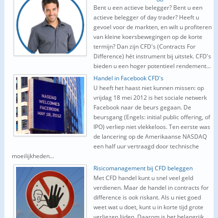
Bent u een actieve belegger? Bent u een
actieve belegger of day trader? Heeft u
gevoel voor de markten, en wilt u profiteren
van kleine koersbewegingen op de korte
termijn? Dan zijn CFD's (Contracts For
Difference) hét instrument bij uitstek. CFD's
bieden u een hoger potentieel rendement...
Handel in Facebook CFD's
U heeft het haast niet kunnen missen: op
vrijdag 18 mei 2012 is het sociale netwerk
Facebook naar de beurs gegaan. De
beursgang (Engels: initial public offering, of
IPO) verliep niet vlekkeloos. Ten eerste was
de lancering op de Amerikaanse NASDAQ
een half uur vertraagd door technische
moeilijkheden...
Risicomanagement bij CFD beleggen
Met CFD handel kunt u snel veel geld
verdienen. Maar de handel in contracts for
difference is ook riskant. Als u niet goed
weet wat u doet, kunt u in korte tijd grote
verliezen lijden. Daarom is het belangrijk